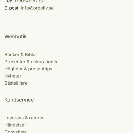
Tel:
0730-49 57 97
E-post:
info@ordoliv.se
Webbutik
Böcker & Biblar
Presenter & dekorationer
Högtider & presenttips
Nyheter
Bästsäljare
Kundservice
Leverans & returer
Händelser
Copyshop