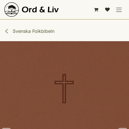
Hoppa till innehåll
Svenska Folkbibeln