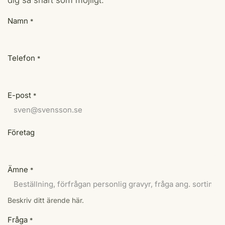
dig så snart som möjligt.
Namn
*
Telefon
*
E-post
*
Företag
Ämne
*
Beskriv ditt ärende här.
Fråga
*