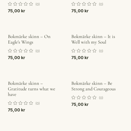
(0)
(0)
75,00
kr
75,00
kr
Bokmärke skinn – On
Bokmärke skinn – It is
Eagle's Wings
Well with my Soul
(0)
(0)
75,00
kr
75,00
kr
Bokmärke skinn –
Bokmärke skinn – Be
Gratitude turns what we
Strong and Courageous
have
(0)
(0)
75,00
kr
75,00
kr