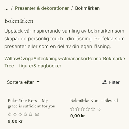
...
Presenter & dekorationer
Bokmärken
Bokmärken
Upptäck vår inspirerande samling av bokmärken som
skapar en personlig touch i din läsning. Perfekta som
presenter eller som en del av din egen läsning.
Willow
Övriga
Antecknings-
Almanackor
Pennor
Bokmärken
Tree
figurer
& dagböcker
Sortera efter
Filter
Bokmärke Kors – My
Bokmärke Kors – Blessed
grace is sufficient for you
(0)
(0)
9,00
kr
9,00
kr