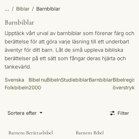
...
Biblar
Barnbiblar
Barnbiblar
Upptäck vårt urval av barnbiblar som förenar färg och
berättelse för att göra varje läsning till ett underbart
äventyr för ditt barn. Låt de små uppleva bibliska
berättelser på ett sätt som fångar deras hjärta och
tankevärld.
Svenska
Bibel
nuBibeln
Studiebiblar
Barnbiblar
Bibelregist
Folkbibeln
2000
överstrykn
Sortera efter
Filter
Barnens Berättarbibel
Barnens Bibel