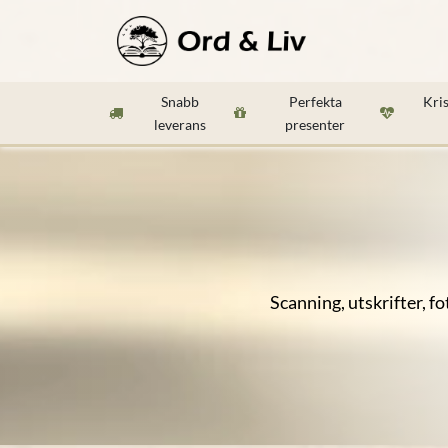
Hoppa till innehåll
Aktuellt
Böc
Snabb
Perfekta
Kri
leverans
presenter
Scanning, utskrifter, f