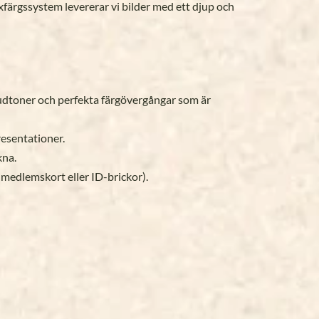
xfärgssystem levererar vi bilder med ett djup och
hudtoner och perfekta färgövergångar som är
resentationer.
kna.
 medlemskort eller ID-brickor).