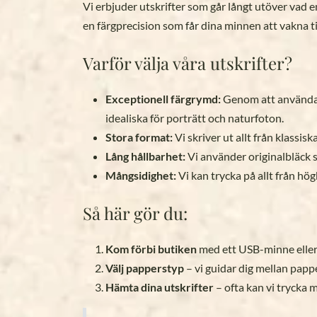
Vi erbjuder utskrifter som går långt utöver vad 
en färgprecision som får dina minnen att vakna till
Varför välja våra utskrifter?
Exceptionell färgrymd:
Genom att använda s
idealiska för porträtt och naturfoton.
Stora format:
Vi skriver ut allt från klassisk
Lång hållbarhet:
Vi använder originalbläck som
Mångsidighet:
Vi kan trycka på allt från hö
Så här gör du:
Kom förbi butiken
med ett USB-minne eller sk
Välj papperstyp
– vi guidar dig mellan pappe
Hämta dina utskrifter
– ofta kan vi trycka 