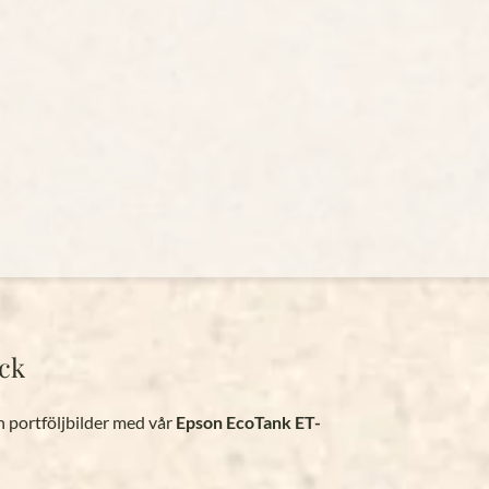
yck
h portföljbilder med vår
Epson EcoTank ET-