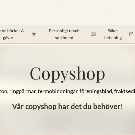
ker & Biblar
Presenter & dekorationer
Högtider & presen
stna böcker &
Personligt utvalt
Säker
gåvor
sortiment
betalning
Copyshop
oton, ringpärmar, termobindningar, föreningsblad, fraktsedlar
Vår copyshop har det du behöver!