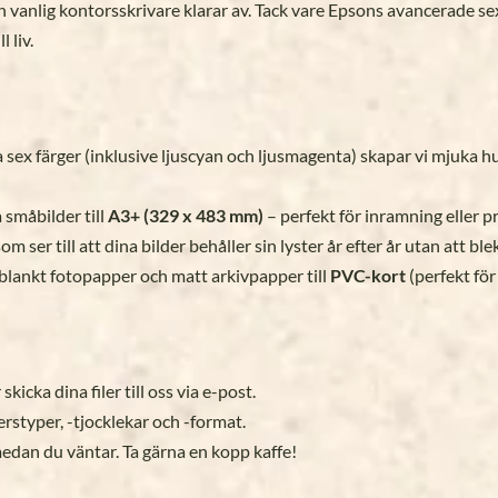
en vanlig kontorsskrivare klarar av. Tack vare Epsons avancerade se
 liv.
ex färger (inklusive ljuscyan och ljusmagenta) skapar vi mjuka 
a småbilder till
A3+ (329 x 483 mm)
– perfekt för inramning eller p
 ser till att dina bilder behåller sin lyster år efter år utan att ble
gblankt fotopapper och matt arkivpapper till
PVC-kort
(perfekt för
icka dina filer till oss via e-post.
rstyper, -tjocklekar och -format.
medan du väntar. Ta gärna en kopp kaffe!