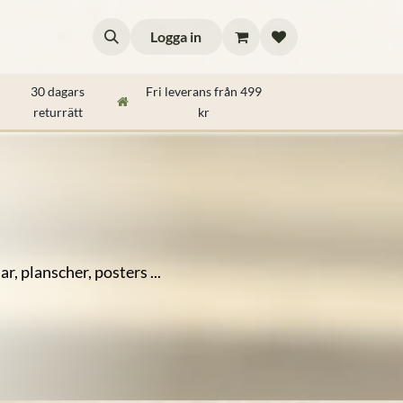
Logga in
ttips
30 dagars
Fri leverans från 499
returrätt
kr
, planscher, posters ...