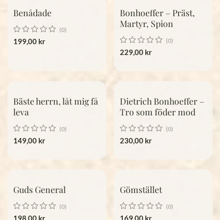
Benådade
Bonhoeffer – Präst,
Martyr, Spion
(0)
199,00
kr
(0)
229,00
kr
Bäste herrn, låt mig få
Dietrich Bonhoeffer –
leva
Tro som föder mod
(0)
(0)
149,00
kr
230,00
kr
Guds General
Gömstället
(0)
(0)
198,00
kr
169,00
kr