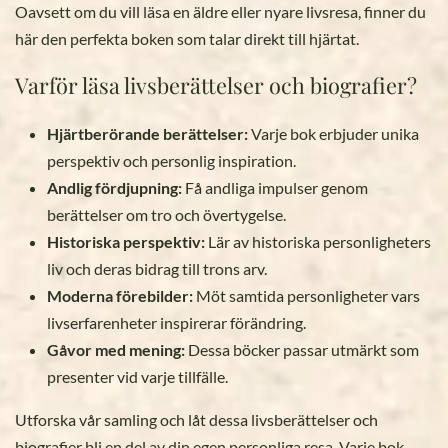
Oavsett om du vill läsa en äldre eller nyare livsresa, finner du
här den perfekta boken som talar direkt till hjärtat.
Varför läsa livsberättelser och biografier?
Hjärtberörande berättelser:
Varje bok erbjuder unika
perspektiv och personlig inspiration.
Andlig fördjupning:
Få andliga impulser genom
berättelser om tro och övertygelse.
Historiska perspektiv:
Lär av historiska personligheters
liv och deras bidrag till trons arv.
Moderna förebilder:
Möt samtida personligheter vars
livserfarenheter inspirerar förändring.
Gåvor med mening:
Dessa böcker passar utmärkt som
presenter vid varje tillfälle.
Utforska vår samling och låt dessa livsberättelser och
biografier bli en del av din egen personliga resa. Varje bok