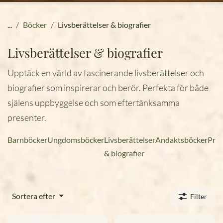
...
Böcker
Livsberättelser & biografier
Livsberättelser & biografier
Upptäck en värld av fascinerande livsberättelser och
biografier som inspirerar och berör. Perfekta för både
själens uppbyggelse och som eftertänksamma
presenter.
Barnböcker
Ungdomsböcker
Livsberättelser
Andaktsböcker
Pre
& biografier
Sortera efter
Filter