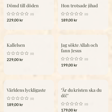
Dömd till döden
Hon trotsade jihad
(0)
(0)
229,00
kr
189,00
kr
Kallelsen
Jag sökte Allah och
fann Jesus
(0)
229,00
kr
(0)
199,00
kr
Världens lyckligaste
"Är du kristen ska du
dö!"
(0)
189,00
kr
(0)
179,00
kr