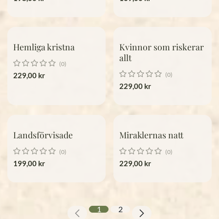
Hemliga kristna
Kvinnor som riskerar
allt
(0)
229,00
kr
(0)
229,00
kr
Landsförvisade
Miraklernas natt
(0)
(0)
199,00
kr
229,00
kr
1
2