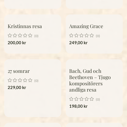
Kristinnas resa
Amazing Grace
(0)
(0)
200,00
kr
249,00
kr
27 somrar
Bach, Gud och
Beethoven – Tjugo
(0)
kompositörers
229,00
kr
andliga resa
(0)
198,00
kr