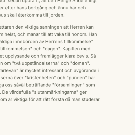
och sedan uppfarit, att den Helige Ande enligt
ner efter hans bortgång och ännu här och
sus skall återkomma till jorden.
fattaren den viktiga sanningen att Herren kan
helst, och manar till att vaka till honom. Han
faldiga innebörden av Herrens tillkommelse"
"tillkommelsen" och "dagen". Kapitlen med
et upplysande och framlägger klara bevis. Så
len om "två uppståndelserna" och "domen".
varlevan" är mycket intressant och avgörande i
elserna över "kristenheten" och "punden" har
äga oss såväl beträffande "församlingen" som
n. De värdefulla "slutanmärkningarna" ger
om är viktiga för att rätt första då man studerar