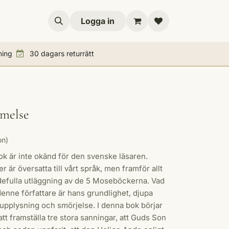
resenttips
Logga in
ning
30 dagars returrätt
mmelse
on)
bok är inte okänd för den svenske läsaren.
er är översatta till vårt språk, men framför allt
rdefulla utläggning av de 5 Moseböckerna. Vad
enne författare är hans grundlighet, djupa
upplysning och smörjelse. I denna bok börjar
tt framställa tre stora sanningar, att Guds Son