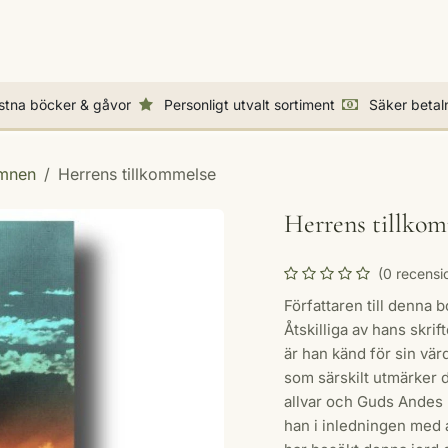
cker & Biblar
Presenter & dekorationer
Högtider & p
istna böcker & gåvor
Personligt utvalt sortiment
Säker betal
ämnen
Herrens tillkommelse
Herrens tillko
(0 recensi
Författaren till denna 
Åtskilliga av hans skrift
är han känd för sin vä
som särskilt utmärker d
allvar och Guds Andes 
han i inledningen med a