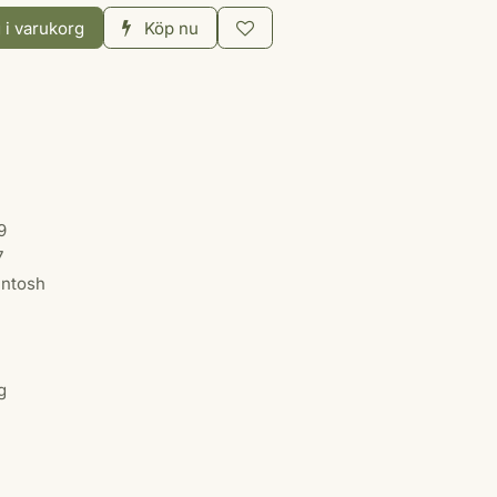
 i varukorg
Köp nu
9
7
intosh
g