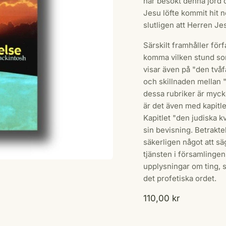
har besökt denna jord 
Jesu löfte kommit hit 
slutligen att Herren Je
Särskilt framhåller för
komma vilken stund som 
visar även på "den två
och skillnaden mellan 
dessa rubriker är myck
är det även med kapit
Kapitlet "den judiska k
sin bevisning. Betrakt
säkerligen något att s
tjänsten i församlinge
upplysningar om ting, s
det profetiska ordet.
110,00
kr