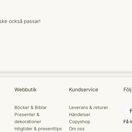
nske också passar!
Webbutik
Kundservice
Föl
Böcker & Biblar
Leverans & returer
Presenter &
Händelser
dekorationer
Copyshop
Få i
Högtider & presenttips
Om oss