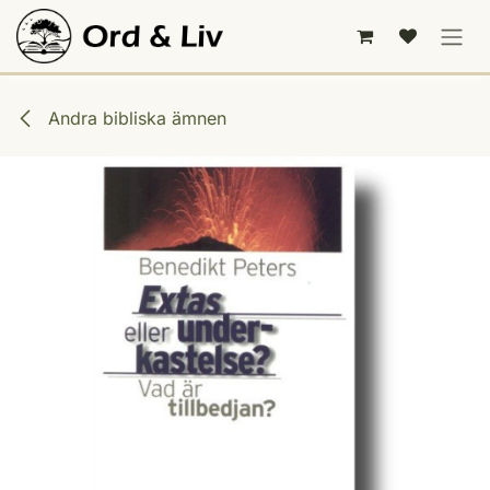
Hoppa till innehåll
Andra bibliska ämnen