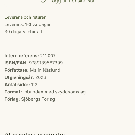
Lägg till i önskelista
Leverans och returer
Leverans: 1-3 vardagar
30 dagars returrätt
Intern referens:
211.007
ISBN/EAN:
9789189567399
Författare:
Malin Näslund
Utgivningsår:
2023
Antal sidor:
112
Format:
Inbunden med skyddsomslag
Förlag:
Sjöbergs Förlag
Alternativa produkter