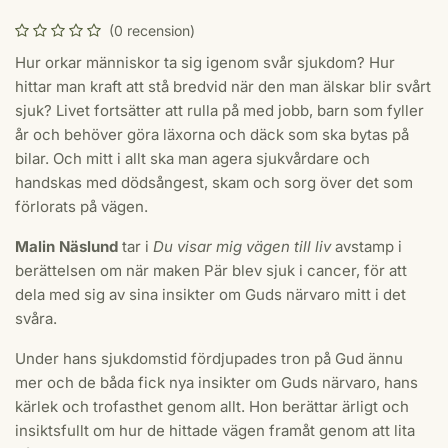
(0 recension)
Hur orkar människor ta sig igenom svår sjukdom? Hur
hittar man kraft att stå bredvid när den man älskar blir svårt
sjuk? Livet fortsätter att rulla på med jobb, barn som fyller
år och behöver göra läxorna och däck som ska bytas på
bilar. Och mitt i allt ska man agera sjukvårdare och
handskas med dödsångest, skam och sorg över det som
förlorats på vägen.
Malin Näslund
tar i
Du visar mig vägen till liv
avstamp i
berättelsen om när maken Pär blev sjuk i cancer, för att
dela med sig av sina insikter om Guds närvaro mitt i det
svåra.
Under hans sjukdomstid fördjupades tron på Gud ännu
mer och de båda fick nya insikter om Guds närvaro, hans
kärlek och trofasthet genom allt. Hon berättar ärligt och
insiktsfullt om hur de hittade vägen framåt genom att lita