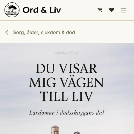
Hoppa till innehåll
Sorg, ålder, sjukdom & död