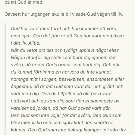
på att Gud är med.
Oavsett hur utgången skulle bli visade Gud vägen till liv.
Gud har varit med förut och han kommer att vara
med igen. Och det fina är att Gud har varit med även
i ditt liv. Alltid.
När du vetat om det och tydligt upplevt något eller
Någon utanför dig själv som burit dig igenom det
svåra, då är det Guds armar som burit dig. Och när
du kunnat förnimma en närvaro du inte kunnat
namnge mitt i sorgen, besvikelsen, ensamheten eller
ångesten, då är det Gud som varit där och gråtit och
sörjt med dig. Och de tillfällen då allt bara varit
nattsvart och du känt dig som den ensammaste av
varelser på jorden, då har Gud också varit där.
Den Gud som inte väjer för det svåra. Den Gud som
blev människa och som själv känt den smärta vi
känner. Den Gud som inte bullrigt klampar in i våra liv