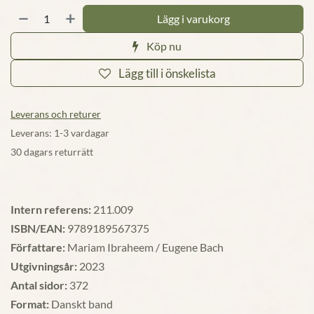
Lägg i varukorg
Köp nu
Lägg till i önskelista
Leverans och returer
Leverans: 1-3 vardagar
30 dagars returrätt
Intern referens:
211.009
ISBN/EAN:
9789189567375
Författare:
Mariam Ibraheem / Eugene Bach
Utgivningsår:
2023
Antal sidor:
372
Format:
Danskt band