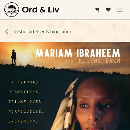
Hoppa till innehåll
Livsberättelser & biografier