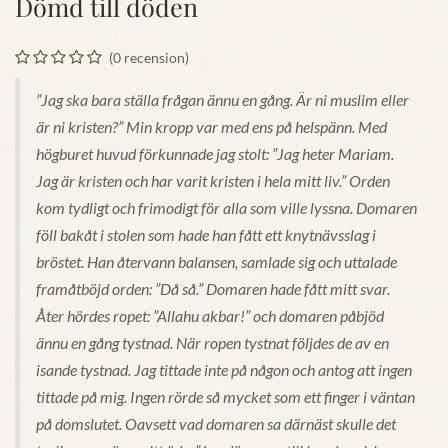
Dömd till döden
(0 recension)
”Jag ska bara ställa frågan ännu en gång. Är ni muslim eller
är ni kristen?” Min kropp var med ens på helspänn. Med
högburet huvud förkunnade jag stolt: ”Jag heter Mariam.
Jag är kristen och har varit kristen i hela mitt liv.” Orden
kom tydligt och frimodigt för alla som ville lyssna. Domaren
föll bakåt i stolen som hade han fått ett knytnävsslag i
bröstet. Han återvann balansen, samlade sig och uttalade
framåtböjd orden: ”Då så.” Domaren hade fått mitt svar.
Åter hördes ropet: ”Allahu akbar!” och domaren påbjöd
ännu en gång tystnad. När ropen tystnat följdes de av en
isande tystnad. Jag tittade inte på någon och antog att ingen
tittade på mig. Ingen rörde så mycket som ett finger i väntan
på domslutet. Oavsett vad domaren sa därnäst skulle det