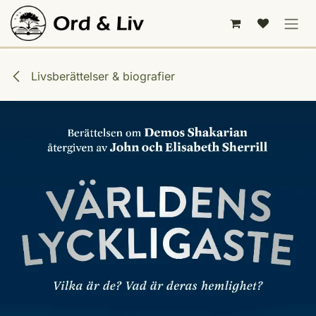
Hoppa till innehåll
Livsberättelser & biografier