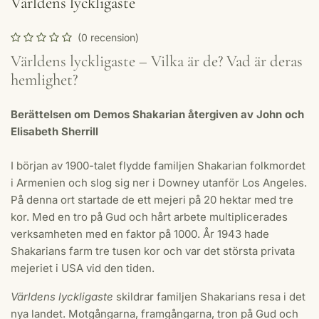
Världens lyckligaste
(0 recension)
Världens lyckligaste – Vilka är de? Vad är deras
hemlighet?
Berättelsen om Demos Shakarian återgiven av John och
Elisabeth Sherrill
I början av 1900-talet flydde familjen Shakarian folkmordet
i Armenien och slog sig ner i Downey utanför Los Angeles.
På denna ort startade de ett mejeri på 20 hektar med tre
kor. Med en tro på Gud och hårt arbete multiplicerades
verksamheten med en faktor på 1000. År 1943 hade
Shakarians farm tre tusen kor och var det största privata
mejeriet i USA vid den tiden.
Världens lyckligaste
skildrar familjen Shakarians resa i det
nya landet. Motgångarna, framgångarna, tron på Gud och