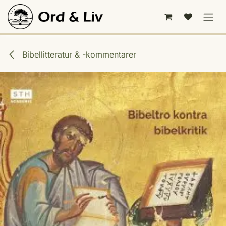
Hoppa till innehåll
Bibellitteratur & -kommentarer