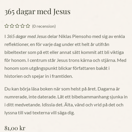
365 dagar med Jesus
(0 recension)
I
365 dagar med Jesus
delar Niklas Piensoho med sig av enkla
reflektioner, en för varje dag under ett helt år utifrån
bibeltexter som på ett eller annat sätt kommit att bli viktiga
för honom. I centrum står Jesus trons kärna och stjärna. Med
honom som utgångspunkt blickar författaren bakåt i
historien och spejar in i framtiden.
Du kan börja läsa boken när som helst på året. Dagarna är
numrerade, inte daterade. Låt ett bibelsammanhang sjunka in
i ditt medvetande. Idissla det. Älta, vänd och vrid på det och
lyssna till vad texterna vill säga dig.
81,00
kr