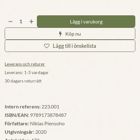
Lägg i varukorg
Köp nu
Lägg till i önskelista
Leverans och returer
Leverans: 1-3 vardagar
30 dagars returrätt
Intern referens:
223.001
ISBN/EAN:
9789173878487
Författare:
Niklas Piensoho
Utgivningsår:
2020