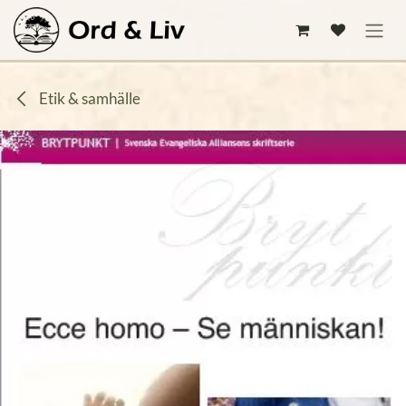
Hoppa till innehåll
Etik & samhälle