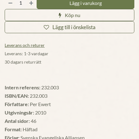
Lägg i varukorg
Köp nu
Lägg till i önskelista
Leverans och returer
Leverans: 1-3 vardagar
30 dagars returrätt
Intern referens:
232.003
ISBN/EAN:
232.003
Författare:
Per Ewert
Utgivningsår:
2010
Antal sidor:
46
Format:
Häftad
Förlag:
Svenska Evangeliska Alliansen