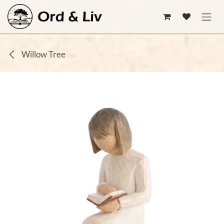
Hoppa till innehåll
Willow Tree