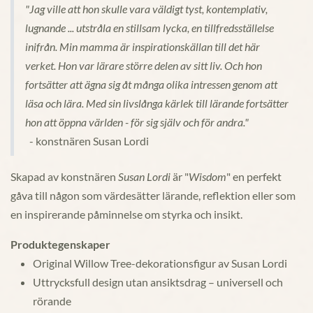
"Jag ville att hon skulle vara väldigt tyst, kontemplativ,
lugnande ... utstråla en stillsam lycka, en tillfredsställelse
inifrån. Min mamma är inspirationskällan till det här
verket. Hon var lärare större delen av sitt liv. Och hon
fortsätter att ägna sig åt många olika intressen genom att
läsa och lära. Med sin livslånga kärlek till lärande fortsätter
hon att öppna världen - för sig själv och för andra."
- konstnären Susan Lordi
Skapad av konstnären
Susan Lordi
är "
Wisdom
" en perfekt
gåva till någon som värdesätter lärande, reflektion eller som
en inspirerande påminnelse om styrka och insikt.
Produktegenskaper
Original Willow Tree-dekorationsfigur av Susan Lordi
Uttrycksfull design utan ansiktsdrag – universell och
rörande