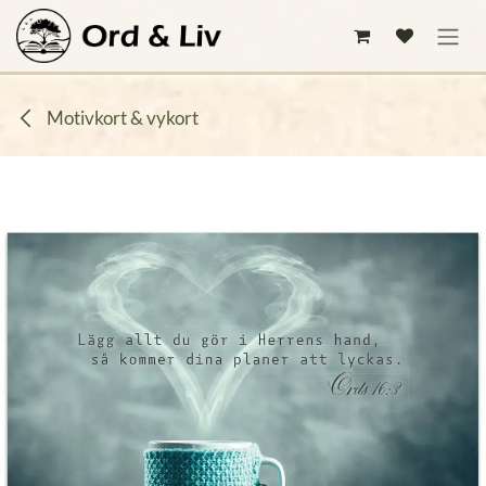
Hoppa till innehåll
Motivkort & vykort