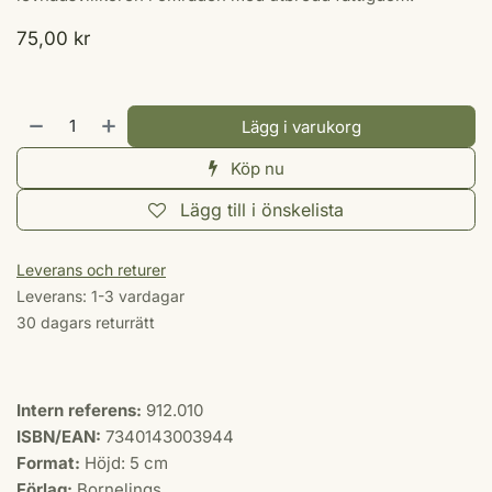
75,00
kr
Lägg i varukorg
Köp nu
Lägg till i önskelista
Leverans och returer
Leverans: 1-3 vardagar
30 dagars returrätt
Intern referens:
912.010
ISBN/EAN:
7340143003944
Format:
Höjd: 5 cm
Förlag:
Bornelings