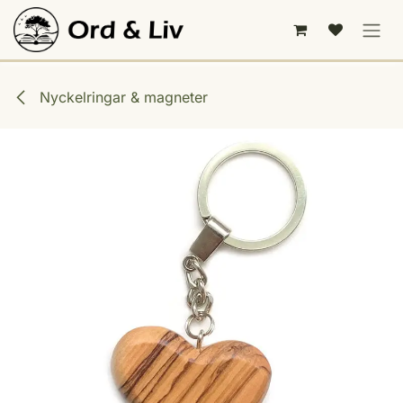
Hoppa till innehåll
Nyckelringar & magneter