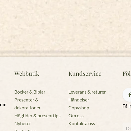
Webbutik
Kundservice
Föl
Böcker & Biblar
Leverans & returer
Presenter &
Händelser
 som
Få i
dekorationer
Copyshop
Högtider & presenttips
Om oss
Nyheter
Kontakta oss