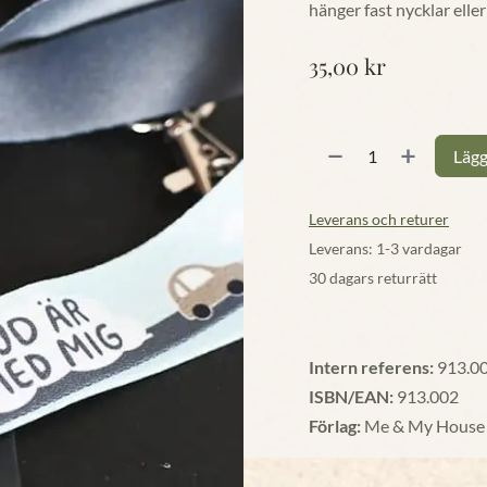
hänger fast nycklar elle
35,00
kr
Lägg
Leverans och returer
Leverans: 1-3 vardagar
30 dagars returrätt
Intern referens:
913.0
ISBN/EAN:
913.002
Förlag:
Me & My House