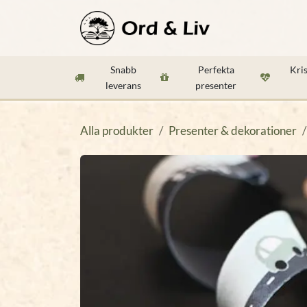
Hoppa till innehåll
Aktuellt
Böc
Snabb
Perfekta
Kri
leverans
presenter
Alla produkter
Presenter & dekorationer