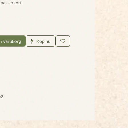
r passerkort.
 i varukorg
Köp nu
02