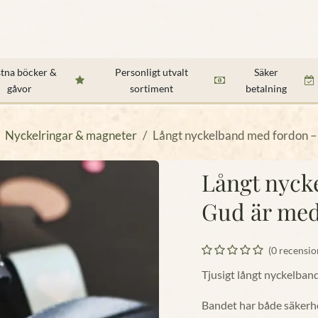
ker & Biblar
Presenter & dekorationer
Högtider & presen
stna böcker &
Personligt utvalt
Säker
gåvor
sortiment
betalning
Nyckelringar & magneter
Långt nyckelband med fordon –
Långt nyck
Gud är me
(0 recensio
Tjusigt långt nyckelban
Bandet har både säkerhe