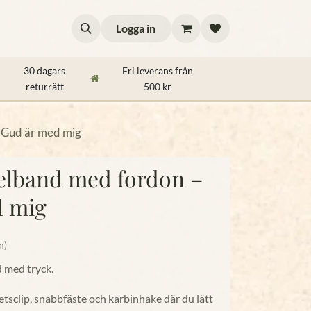
Logga in
ttips
30 dagars
Fri leverans från
returrätt
500 kr
 Gud är med mig
elband med fordon –
d mig
n)
d med tryck.
tsclip, snabbfäste och karbinhake där du lätt