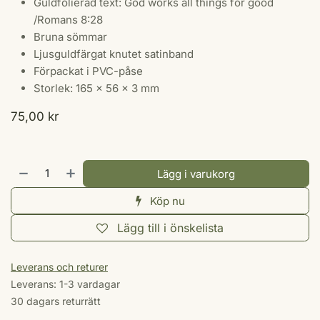
Guldfolierad text: God works all things for good
/Romans 8:28
Bruna sömmar
Ljusguldfärgat knutet satinband
Förpackat i PVC-påse
Storlek: 165 x 56 x 3 mm
75,00
kr
Lägg i varukorg
Köp nu
Lägg till i önskelista
Leverans och returer
Leverans: 1-3 vardagar
30 dagars returrätt