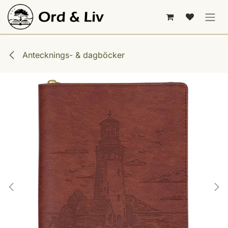
Hoppa till innehåll
Antecknings- & dagböcker