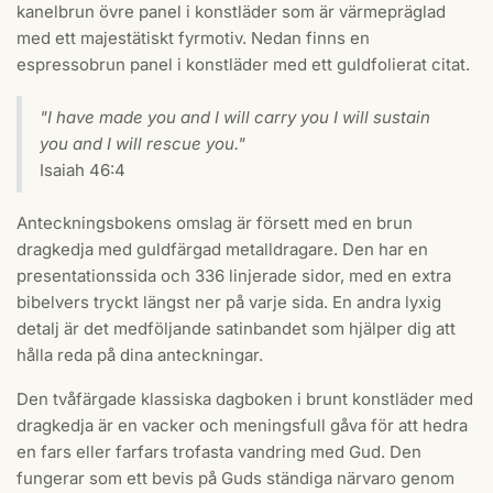
kanelbrun övre panel i konstläder som är värmepräglad
med ett majestätiskt fyrmotiv. Nedan finns en
espressobrun panel i konstläder med ett guldfolierat citat.
"I have made you and I will carry you I will sustain
you and I will rescue you."
Isaiah 46:4
Anteckningsbokens omslag är försett med en brun
dragkedja med guldfärgad metalldragare. Den har en
presentationssida och 336 linjerade sidor, med en extra
bibelvers tryckt längst ner på varje sida. En andra lyxig
detalj är det medföljande satinbandet som hjälper dig att
hålla reda på dina anteckningar.
Den tvåfärgade klassiska dagboken i brunt konstläder med
dragkedja är en vacker och meningsfull gåva för att hedra
en fars eller farfars trofasta vandring med Gud. Den
fungerar som ett bevis på Guds ständiga närvaro genom