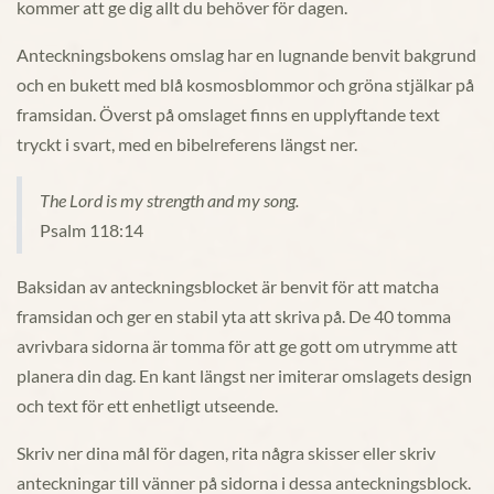
kommer att ge dig allt du behöver för dagen.
Anteckningsbokens omslag har en lugnande benvit bakgrund
och en bukett med blå kosmosblommor och gröna stjälkar på
framsidan. Överst på omslaget finns en upplyftande text
tryckt i svart, med en bibelreferens längst ner.
The Lord is my strength and my song.
Psalm 118:14
Baksidan av anteckningsblocket är benvit för att matcha
framsidan och ger en stabil yta att skriva på. De 40 tomma
avrivbara sidorna är tomma för att ge gott om utrymme att
planera din dag. En kant längst ner imiterar omslagets design
och text för ett enhetligt utseende.
Skriv ner dina mål för dagen, rita några skisser eller skriv
anteckningar till vänner på sidorna i dessa anteckningsblock.