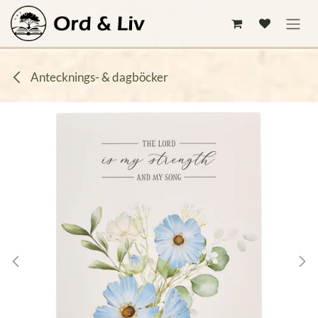
Hoppa till innehåll
Antecknings- & dagböcker