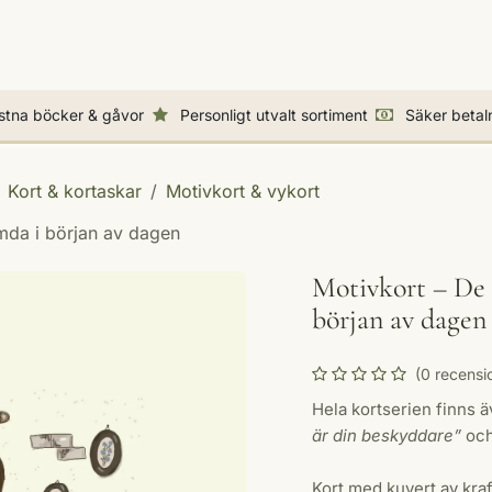
cker & Biblar
Presenter & dekorationer
Högtider & p
istna böcker & gåvor
Personligt utvalt sortiment
Säker betal
Kort & kortaskar
Motivkort & vykort
ämda i början av dagen
Motivkort – De 
början av dagen
(0 recensi
Hela kortserien finns 
är din beskyddare”
och
Kort med kuvert av kra