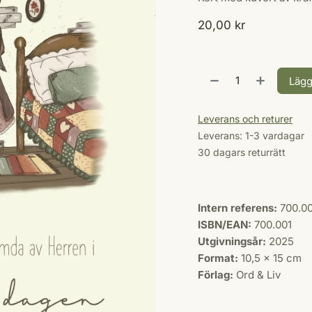
20,00
kr
Lägg
Leverans och returer
Leverans: 1-3 vardagar
30 dagars returrätt
Intern referens:
700.0
ISBN/EAN:
700.001
Utgivningsår:
2025
Format:
10,5 x 15 cm
Förlag:
Ord & Liv