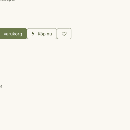
 i varukorg
Köp nu
01