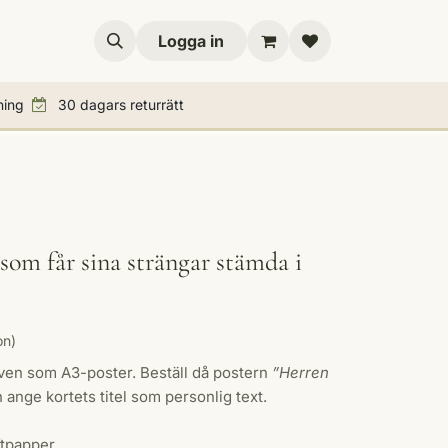
resenttips
Logga in
ning
30 dagars returrätt
som får sina strängar stämda i
on)
även som A3-poster. Beställ då postern
”Herren
 ange kortets titel som personlig text.
ftpapper