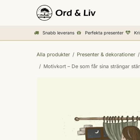
Hoppa till innehåll
Aktuellt
Bö
Snabb leverans
Perfekta presenter
Kr
Alla produkter
Presenter & dekorationer
Motivkort – De som får sina strängar st