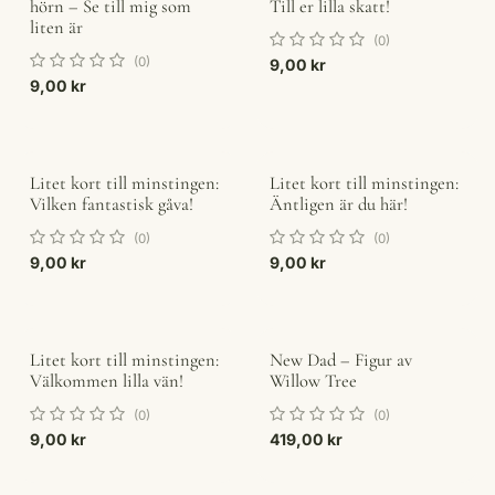
hörn – Se till mig som
Till er lilla skatt!
liten är
(0)
(0)
9,00
kr
9,00
kr
Litet kort till minstingen:
Litet kort till minstingen:
Vilken fantastisk gåva!
Äntligen är du här!
(0)
(0)
9,00
kr
9,00
kr
Litet kort till minstingen:
New Dad – Figur av
Välkommen lilla vän!
Willow Tree
(0)
(0)
9,00
kr
419,00
kr