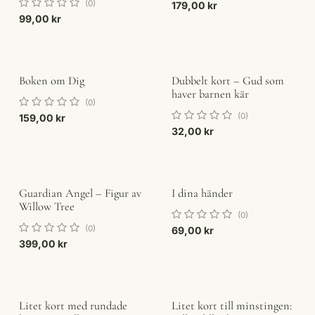
(0)
179,00
kr
99,00
kr
Boken om Dig
Dubbelt kort – Gud som
Slutsåld
haver barnen kär
(0)
(0)
159,00
kr
32,00
kr
Guardian Angel – Figur av
I dina händer
Willow Tree
(0)
(0)
69,00
kr
399,00
kr
Litet kort med rundade
Litet kort till minstingen: