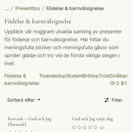
...
Presenttips
Födelse & barnvälsignelse
Födelse & barnvälsignelse
Upptäck vår noggrant utvalda samling av presenter
för födelse och barnvälsignelse. Här hittar du
meningsfulla böcker och meningsfulla gåvor som
sprider glädje och tro vid de första viktiga stegen i
livet.
Födelse &
Troendedop
Student
Bröllop
Tröst
Småbarn
barnvälsignelse
(0-2 år)
å
Sortera efter
Filter
Kortask – Gud och Jag
Gud och Jag varje dag
(Barnask)
(0)